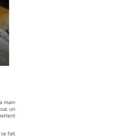
sa main
sous un
mettent
se fait