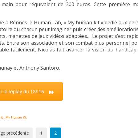
main pour l’équivalent de 300 euros. Cette première ma
de à Rennes le Human Lab, « My human kit » dédié aux pe
atoire où chacun peut imaginer puis créer des améliorations
nts, manettes de jeux vidéos adaptées… Le projet s’est rap
riés. Entre son association et son combat plus personnel p
able facilement, Nicolas fait avancer la vision du handicap
aunay et Anthony Santoro.
ir le replay du 13h15
nic
,
My Human Kit
ge précédente
1
2