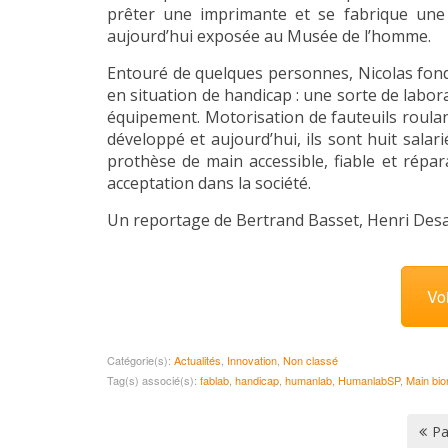
prêter une imprimante et se fabrique une 
aujourd’hui exposée au Musée de l’homme.
Entouré de quelques personnes, Nicolas fon
en situation de handicap : une sorte de labor
équipement. Motorisation de fauteuils roula
développé et aujourd’hui, ils sont huit sala
prothèse de main accessible, fiable et répar
acceptation dans la société.
Un reportage de Bertrand Basset, Henri Des
Vo
Catégorie(s):
Actualités
,
Innovation
,
Non classé
Tag(s) associé(s):
fablab
,
handicap
,
humanlab
,
HumanlabSP
,
Main bio
Pa