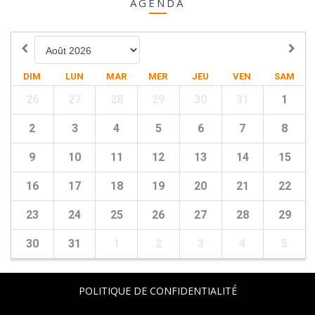
AGENDA
DIM
LUN
MAR
MER
JEU
VEN
SAM
26
27
28
29
30
31
1
2
3
4
5
6
7
8
9
10
11
12
13
14
15
16
17
18
19
20
21
22
23
24
25
26
27
28
29
30
31
1
2
3
4
5
POLITIQUE DE CONFIDENTIALITÉ