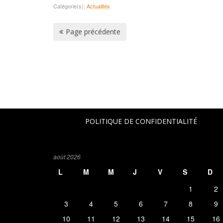
Catégorie(s):
Actualités
Page précédente
POLITIQUE DE CONFIDENTIALITÉ
août 2026
L
M
M
J
V
S
D
1
2
3
4
5
6
7
8
9
10
11
12
13
14
15
16