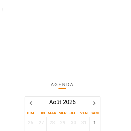
e
!
AGENDA
Août 2026
DIM
LUN
MAR
MER
JEU
VEN
SAM
26
27
28
29
30
31
1